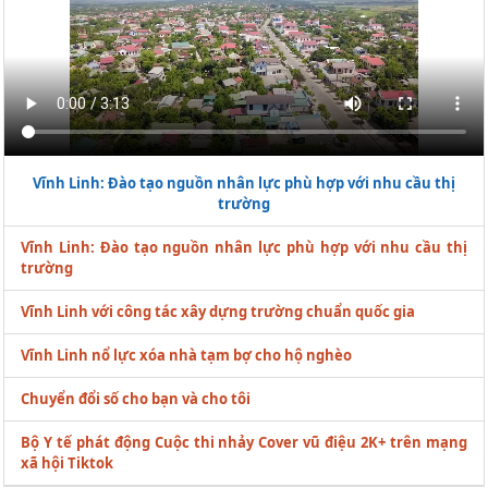
Vĩnh Linh: Đào tạo nguồn nhân lực phù hợp với nhu cầu thị
trường
Vĩnh Linh: Đào tạo nguồn nhân lực phù hợp với nhu cầu thị
trường
Vĩnh Linh với công tác xây dựng trường chuẩn quốc gia
Vĩnh Linh nổ lực xóa nhà tạm bợ cho hộ nghèo
Chuyển đổi số cho bạn và cho tôi
Bộ Y tế phát động Cuộc thi nhảy Cover vũ điệu 2K+ trên mạng
xã hội Tiktok