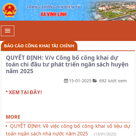
Chi tiết - Xã Vĩnh Linh
BÁO CÁO CÔNG KHAI TÀI CHÍNH
QUYẾT ĐỊNH: V/v Công bố công khai dự
toán chi đầu tư phát triển ngân sách huyện
năm 2025
15-01-2025
692 lượt xem
* XEM TẠI ĐÂY!
MORE
QUYẾT ĐỊNH: Về việc công bố công khai số liệu dự
toán ngân sách nhà nước năm 2025
(13/01/2025)