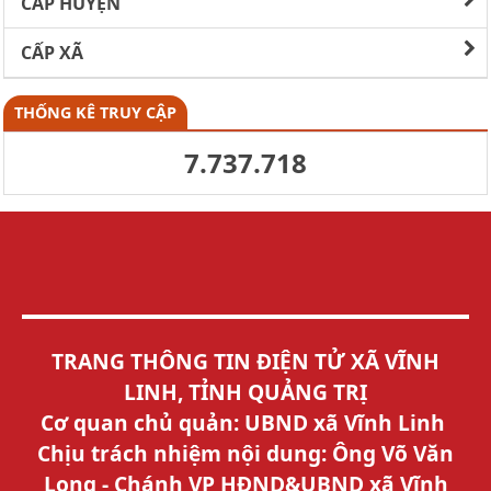
CẤP HUYỆN
CẤP XÃ
THỐNG KÊ TRUY CẬP
7.737.718
TRANG THÔNG TIN ĐIỆN TỬ XÃ VĨNH
LINH, TỈNH QUẢNG TRỊ
Cơ quan chủ quản: UBND xã Vĩnh Linh
Chịu trách nhiệm nội dung: Ông Võ Văn
Long - Chánh VP HĐND&UBND xã Vĩnh