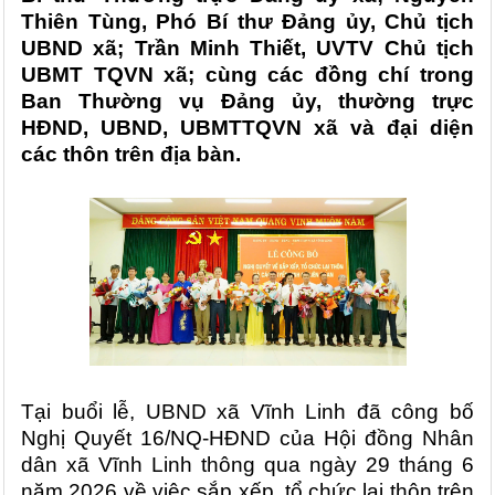
Thiên Tùng, Phó Bí thư Đảng ủy, Chủ tịch
UBND xã; Trần Minh Thiết, UVTV Chủ tịch
UBMT TQVN xã; cùng các đồng chí trong
Ban Thường vụ Đảng ủy, thường trực
HĐND, UBND, UBMTTQVN xã và đại diện
các thôn trên địa bàn.
Tại buổi lễ, UBND xã Vĩnh Linh đã công bố
Nghị Quyết 16/NQ-HĐND của Hội đồng Nhân
dân xã Vĩnh Linh thông qua ngày 29 tháng 6
năm 2026 về việc sắp xếp, tổ chức lại thôn trên