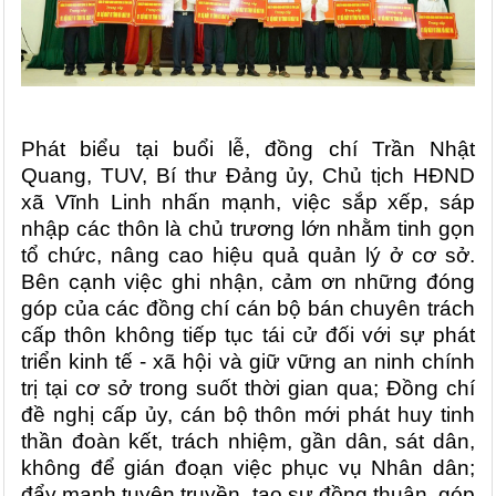
Phát biểu tại buổi lễ, đồng chí Trần Nhật
Quang, TUV, Bí thư Đảng ủy, Chủ tịch HĐND
xã Vĩnh Linh nhấn mạnh, việc sắp xếp, sáp
nhập các thôn là chủ trương lớn nhằm tinh gọn
tổ chức, nâng cao hiệu quả quản lý ở cơ sở.
Bên cạnh việc ghi nhận, cảm ơn những đóng
góp của các đồng chí cán bộ bán chuyên trách
cấp thôn không tiếp tục tái cử đối với sự phát
triển kinh tế - xã hội và giữ vững an ninh chính
trị tại cơ sở trong suốt thời gian qua; Đồng chí
đề nghị cấp ủy, cán bộ thôn mới phát huy tinh
thần đoàn kết, trách nhiệm, gần dân, sát dân,
không để gián đoạn việc phục vụ Nhân dân;
đẩy mạnh tuyên truyền, tạo sự đồng thuận, góp