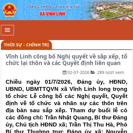
Chi tiết - Xã Vĩnh Linh
THỜI SỰ - CHÍNH TRỊ
Vĩnh Linh công bố Nghị quyết về sắp xếp, tổ
chức lại thôn và các Quyết định liên quan
02-07-2026
289 lượt xem
Chiều ngày 01/7/2026, Đảng ủy, HĐND,
UBND, UBMTTQVN xã Vĩnh Linh long trọng
tổ chức Lễ công bố các Nghị quyết, Quyết
định về tổ chức và nhân sự các thôn trên
địa bàn sau sắp xếp. Tham dự buổi lễ có
các đồng chí: Trần Nhật Quang, Bí thư Đảng
ủy, Chủ tịch HĐND xã; Trần Thị Thu Hà, Phó
Bí thư Thường trực Đảng ủy xã; Nguyễn