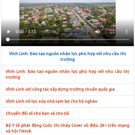
Vĩnh Linh: Đào tạo nguồn nhân lực phù hợp với nhu cầu thị
trường
Vĩnh Linh: Đào tạo nguồn nhân lực phù hợp với nhu cầu thị
trường
Vĩnh Linh với công tác xây dựng trường chuẩn quốc gia
Vĩnh Linh nổ lực xóa nhà tạm bợ cho hộ nghèo
Chuyển đổi số cho bạn và cho tôi
Bộ Y tế phát động Cuộc thi nhảy Cover vũ điệu 2K+ trên mạng
xã hội Tiktok