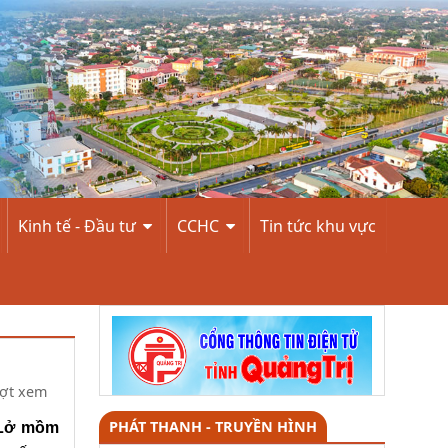
Kinh tế - Đầu tư
CCHC
Tin tức khu vực
ợt xem
PHÁT THANH - TRUYỀN HÌNH
, Lở mồm