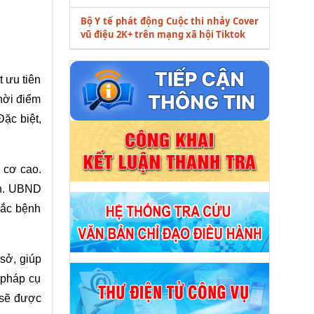
Bộ Y tế phát động Cuộc thi nhảy Cover
vũ điệu 2K+ trên mạng xã hội Tiktok
t ưu tiên
thời điểm
ặc biệt,
 cơ cao.
an. UBND
mắc bệnh
 sở, giúp
 pháp cụ
c sẽ được