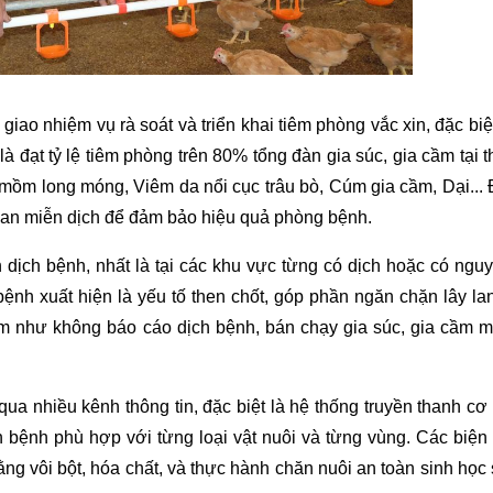
giao nhiệm vụ rà soát và triển khai tiêm phòng vắc xin, đặc biệ
à đạt tỷ lệ tiêm phòng trên 80% tổng đàn gia súc, gia cầm tại 
mồm long móng, Viêm da nổi cục trâu bò, Cúm gia cầm, Dại... Đ
gian miễn dịch để đảm bảo hiệu quả phòng bệnh.
dịch bệnh, nhất là tại các khu vực từng có dịch hoặc có nguy
 bệnh xuất hiện là yếu tố then chốt, góp phần ngăn chặn lây l
ạm như không báo cáo dịch bệnh, bán chạy gia súc, gia cầm 
ua nhiều kênh thông tin, đặc biệt là hệ thống truyền thanh cơ
bệnh phù hợp với từng loại vật nuôi và từng vùng. Các biện
bằng vôi bột, hóa chất, và thực hành chăn nuôi an toàn sinh họ