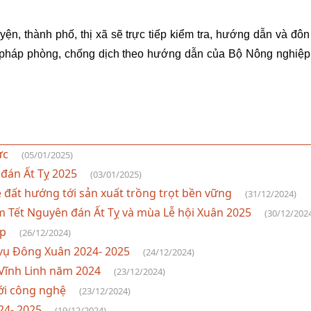
n, thành phố, thị xã sẽ trực tiếp kiểm tra, hướng dẫn và đôn
iện pháp phòng, chống dịch theo hướng dẫn của Bộ Nông nghiệp
lực
(05/01/2025)
 đán Ất Tỵ 2025
(03/01/2025)
e đất hướng tới sản xuất trồng trọt bền vững
(31/12/2024)
m Tết Nguyên đán Ất Tỵ và mùa Lễ hội Xuân 2025
(30/12/202
ệp
(26/12/2024)
t vụ Đông Xuân 2024- 2025
(24/12/2024)
 Vĩnh Linh năm 2024
(23/12/2024)
mới công nghệ
(23/12/2024)
024- 2025
(19/12/2024)