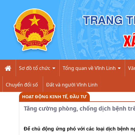
Chi tiết - Xã Vĩnh Linh
Sơ đồ tổ chức
Tổng quan về Vĩnh Linh
Văn
Chuyển đổi số
Đất và người Vĩnh Linh
HOẠT ĐỘNG KINH TẾ, ĐẦU TƯ
Tăng cường phòng, chống dịch bệnh trê
Để chủ động ứng phó với các loại dịch bệnh ng