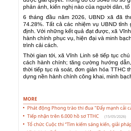
phản ánh, kiến nghị nào của người dân, tổ
6 tháng đầu năm 2026, UBND xã đã thự
74.28%. Tất cả các nhiệm vụ UBND tỉnh g
định. Với những kết quả đạt được, xã Vĩn
hành chính phục vụ, hiện đại và minh bạch
trình cải cách.
Thời gian tới, xã Vĩnh Linh sẽ tiếp tục ch
cách hành chính; tăng cường hướng dẫn, 
thời tiếp tục rà soát, đơn giản hóa TTHC t
dựng nền hành chính công khai, minh bạch
MORE
Phát động Phong trào thi đua "Đẩy mạnh cải 
Tiếp nhận trên 6.000 hồ sơ TTHC
(15/05/2026)
Tổ chức Cuộc thi “Tìm kiếm sáng kiến, giải p