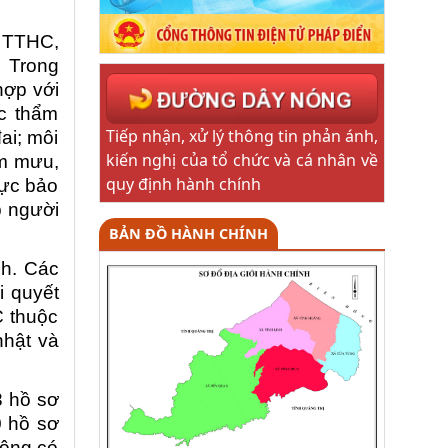
a TTHC,
. Trong
hợp với
ộc thẩm
Tiếp nhận, xử lý thông tin phản ánh,
ai; môi
kiến nghị của tổ chức và cá nhân về
am mưu,
quy định hành chính
vực bảo
p người
BẢN ĐỒ HÀNH CHÍNH
nh. Các
i quyết
C thuộc
nhật và
8 hồ sơ
0 hồ sơ
hông có