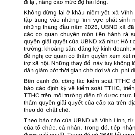
đi lại, nâng cao mức độ hài lòng.
Không dừng lại ở khâu niêm yết, xã Vĩnh 
tập trung vào những lĩnh vực phát sinh n
những tháng đầu năm 2026, UBND xã đã c
các cơ quan chuyên môn tiến hành rà so
quyền giải quyết của UBND xã như: Hộ tịch
trường; khoáng sản; đăng ký kinh doanh; 
đề nghị cơ quan có thẩm quyền xem xét rú
trợ xã hội. Những thay đổi này tuy không 
dân giảm bớt thời gian chờ đợi và chi phí đi 
Bên cạnh đó, công tác kiểm soát TTHC 
báo cáo định kỳ về kiểm soát TTHC, triển 
TTHC trên môi trường điện tử được thực 
thẩm quyền giải quyết của cấp xã trên đị
theo dõi chặt chẽ.
Theo báo cáo của UBND xã Vĩnh Linh, từ 
của tổ chức, cá nhân. Trong đó, tiếp nhậ
được giải quyết. Trong đó có 3648 hồ sơ gi