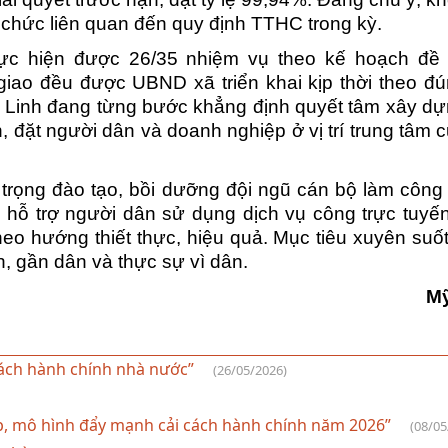
 chức liên quan đến quy định TTHC trong kỳ.
c hiện được 26/35 nhiệm vụ theo kế hoạch đề r
iao đều được UBND xã triển khai kịp thời theo đ
h Linh đang từng bước khẳng định quyết tâm xây d
, đặt người dân và doanh nghiệp ở vị trí trung tâm 
ú trọng đào tạo, bồi dưỡng đội ngũ cán bộ làm công 
hỗ trợ người dân sử dụng dịch vụ công trực tuyế
heo hướng thiết thực, hiệu quả. Mục tiêu xuyên suốt
, gần dân và thực sự vì dân.
M
cách hành chính nhà nước”
(26/05/2026)
háp, mô hình đẩy mạnh cải cách hành chính năm 2026”
(08/05