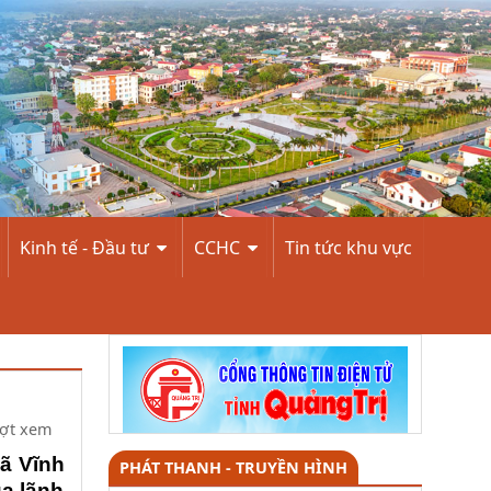
Kinh tế - Đầu tư
CCHC
Tin tức khu vực
ợt xem
xã Vĩnh
PHÁT THANH - TRUYỀN HÌNH
ủa lãnh