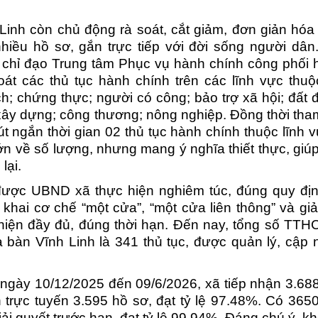
Linh còn chủ động rà soát, cắt giảm, đơn giản hó
hiều hồ sơ, gắn trực tiếp với đời sống người dân
hỉ đạo Trung tâm Phục vụ hành chính công phối 
át các thủ tục hành chính trên các lĩnh vực thu
; chứng thực; người có công; bảo trợ xã hội; đất đ
xây dựng; công thương; nông nghiệp. Đồng thời th
t ngắn thời gian 02 thủ tục hành chính thuộc lĩnh 
lớn về số lượng, nhưng mang ý nghĩa thiết thực, giú
lại.
được UBND xã thực hiện nghiêm túc, đúng quy đị
khai cơ chế “một cửa”, “một cửa liên thông” và giả
hiện đầy đủ, đúng thời hạn. Đến nay, tổng số TTH
a bàn Vĩnh Linh là 341 thủ tục, được quản lý, cập 
ngày 10/12/2025 đến 09/6/2026, xã tiếp nhận 3.68
n trực tuyến 3.595 hồ sơ, đạt tỷ lệ 97.48%. Có 365
ải quyết trước hạn, đạt tỷ lệ 99,94%. Đáng chú ý, k