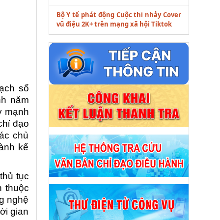
Bộ Y tế phát động Cuộc thi nhảy Cover
vũ điệu 2K+ trên mạng xã hội Tiktok
ạch số
nh năm
ẩy mạnh
chỉ đạo
các chủ
hành kế
thủ tục
h thuộc
ng nghệ
ời gian