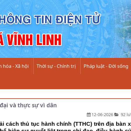
 hóa - Xã hội
Thời sự - Chính trị
Pháp luật - Đời sống
đại và thực sự vì dân
12-06-2026
92 lư
i cách thủ tục hành chính (TTHC) trên địa bàn 
 thể hiện sự quyết liệt trong chỉ đạo, điều hành c