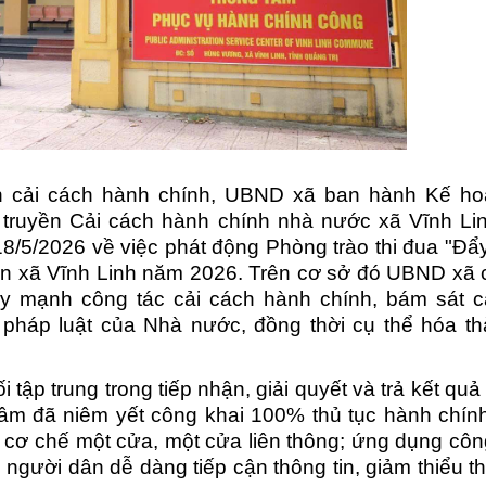
ền cải cách hành chính, UBND xã ban hành Kế ho
truyền Cải cách hành chính nhà nước xã Vĩnh Li
/5/2026 về việc phát động Phòng trào thi đua "Đ
àn xã Vĩnh Linh năm 2026. Trên cơ sở đó UBND xã 
đẩy mạnh công tác cải cách hành chính, bám sát 
 pháp luật của Nhà nước, đồng thời cụ thể hóa t
tập trung trong tiếp nhận, giải quyết và trả kết quả 
tâm đã niêm yết công khai 100% thủ tục hành chín
ện cơ chế một cửa, một cửa liên thông; ứng dụng cô
, người dân dễ dàng tiếp cận thông tin, giảm thiểu th