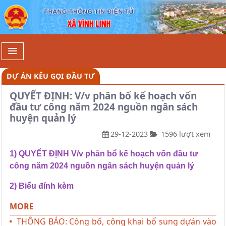
Chi tiết - Xã Vĩnh Linh
DỰ ÁN KÊU GỌI ĐẦU TƯ
QUYẾT ĐỊNH: V/v phân bổ kế hoạch vốn
đầu tư công năm 2024 nguồn ngân sách
huyện quản lý
29-12-2023
1596 lượt xem
1) QUYẾT ĐỊNH V/v phân bổ kế hoạch vốn đầu tư
công năm 2024 nguồn ngân sách huyện quản lý
2) Biểu đính kèm
MORE
THÔNG BÁO: Công bố, công khai bổ sung dựán vào