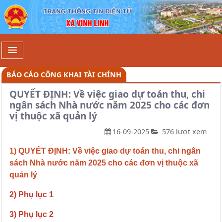
Chi tiết - Xã Vĩnh Linh
BÁO CÁO CÔNG KHAI TÀI CHÍNH
QUYẾT ĐỊNH: Về việc giao dự toán thu, chi
ngân sách Nhà nước năm 2025 cho các đơn
vị thuộc xã quản lý
16-09-2025
576 lượt xem
1) QUYẾT ĐỊNH: Về việc giao dự toán thu, chi ngân
sách Nhà nước năm 2025 cho các đơn vị thuộc xã
quản lý
2) Phụ lục 1
3) Phụ lục 2