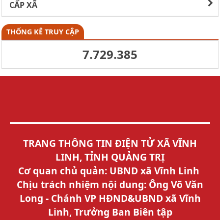
CẤP XÃ
THỐNG KÊ TRUY CẬP
7.729.385
TRANG THÔNG TIN ĐIỆN TỬ XÃ VĨNH
LINH, TỈNH QUẢNG TRỊ
Cơ quan chủ quản: UBND xã Vĩnh Linh
Chịu trách nhiệm nội dung: Ông Võ Văn
Long - Chánh VP HĐND&UBND xã Vĩnh
Linh, Trưởng Ban Biên tập