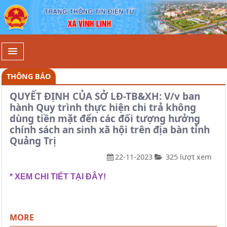
Chi tiết - Xã Vĩnh Linh
THÔNG BÁO
QUYẾT ĐỊNH CỦA SỞ LĐ-TB&XH: V/v ban
hành Quy trình thực hiện chi trả không
dùng tiền mặt đến các đối tượng hưởng
chính sách an sinh xã hội trên địa bàn tỉnh
Quảng Trị
22-11-2023
325 lượt xem
* XEM CHI TIẾT TẠI ĐÂY!
MORE