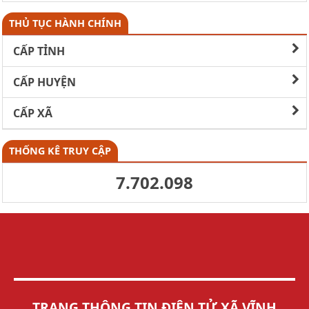
THỦ TỤC HÀNH CHÍNH
CẤP TỈNH
CẤP HUYỆN
CẤP XÃ
THỐNG KÊ TRUY CẬP
7.702.098
TRANG THÔNG TIN ĐIỆN TỬ XÃ VĨNH