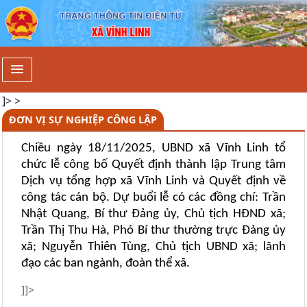
Đơn vị sự nghiệp công lập - Xã Vĩn
]> >
ĐƠN VỊ SỰ NGHIỆP CÔNG LẬP
Chiều ngày 18/11/2025, UBND xã Vĩnh Linh tổ
chức lễ công bố Quyết định thành lập Trung tâm
Dịch vụ tổng hợp xã Vĩnh Linh và Quyết định về
công tác cán bộ. Dự buổi lễ có các đồng chí: Trần
Nhật Quang, Bí thư Đảng ủy, Chủ tịch HĐND xã;
Trần Thị Thu Hà, Phó Bí thư thường trực Đảng ủy
xã; Nguyễn Thiên Tùng, Chủ tịch UBND xã; lãnh
đạo các ban ngành, đoàn thể xã.
]]>