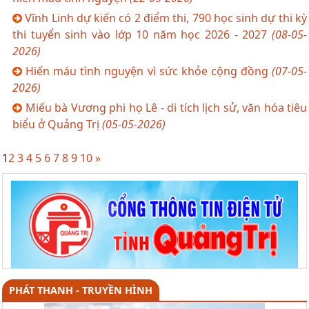
Vĩnh Linh dự kiến có 2 điểm thi, 790 học sinh dự thi kỳ
thi tuyển sinh vào lớp 10 năm học 2026 - 2027
(08-05-
2026)
Hiến máu tình nguyện vì sức khỏe cộng đồng
(07-05-
2026)
Miếu bà Vương phi họ Lê - di tích lịch sử, văn hóa tiêu
biểu ở Quảng Trị
(05-05-2026)
1
2
3
4
5
6
7
8
9
10
»
PHÁT THANH - TRUYỀN HÌNH