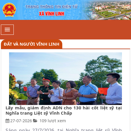
Đất và người Vĩnh Linh - Xã Vĩnh L
ĐẤT VÀ NGƯỜI VĨNH LINH
Lấy mẫu, giám định ADN cho 130 hài cốt liệt sỹ tại
Nghĩa trang Liệt sỹ Vĩnh Chấp
27-07-2026
109 lượt xem
Sáng ngày 27/7/2026, tại Nghĩa trang liệt sỹ Vĩnh