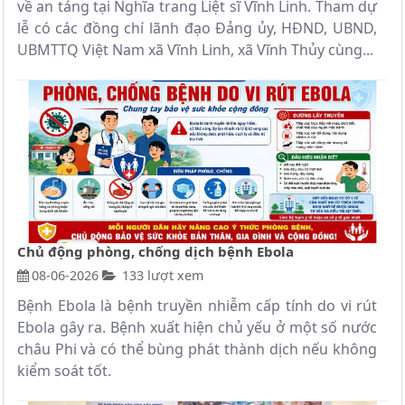
về an táng tại Nghĩa trang Liệt sĩ Vĩnh Linh. Tham dự
lễ có các đồng chí lãnh đạo Đảng ủy, HĐND, UBND,
UBMTTQ Việt Nam xã Vĩnh Linh, xã Vĩnh Thủy cùng...
Chủ động phòng, chống dịch bệnh Ebola
08-06-2026
133 lượt xem
Bệnh Ebola là bệnh truyền nhiễm cấp tính do vi rút
Ebola gây ra. Bệnh xuất hiện chủ yếu ở một số nước
châu Phi và có thể bùng phát thành dịch nếu không
kiểm soát tốt.