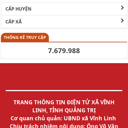
CẤP HUYỆN
CẤP XÃ
THỐNG KÊ TRUY CẬP
7.679.988
TRANG THÔNG TIN ĐIỆN TỬ XÃ VĨNH
LINH, TỈNH QUẢNG TRỊ
Cơ quan chủ quản: UBND xã Vĩnh Linh
Chịu trách nhiệm nội dung: Ông Võ Văn