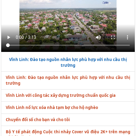
Vĩnh Linh: Đào tạo nguồn nhân lực phù hợp với nhu cầu thị
trường
Vĩnh Linh: Đào tạo nguồn nhân lực phù hợp với nhu cầu thị
trường
Vĩnh Linh với công tác xây dựng trường chuẩn quốc gia
Vĩnh Linh nổ lực xóa nhà tạm bợ cho hộ nghèo
Chuyển đổi số cho bạn và cho tôi
Bộ Y tế phát động Cuộc thi nhảy Cover vũ điệu 2K+ trên mạng