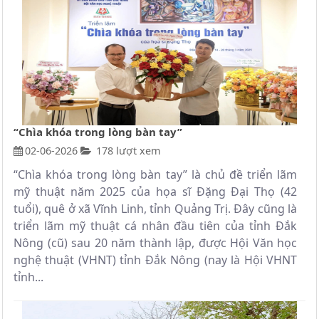
“Chìa khóa trong lòng bàn tay”
02-06-2026
178 lượt xem
“Chìa khóa trong lòng bàn tay” là chủ đề triển lãm
mỹ thuật năm 2025 của họa sĩ Ðặng Ðại Thọ (42
tuổi), quê ở xã Vĩnh Linh, tỉnh Quảng Trị. Ðây cũng là
triển lãm mỹ thuật cá nhân đầu tiên của tỉnh Ðắk
Nông (cũ) sau 20 năm thành lập, được Hội Văn học
nghệ thuật (VHNT) tỉnh Ðắk Nông (nay là Hội VHNT
tỉnh...