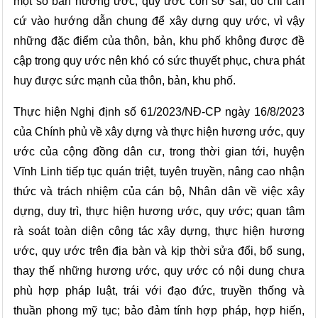
một số bản hương ước, quy ước còn sơ sài, do chỉ căn
cứ vào hướng dẫn chung để xây dựng quy ước, vì vậy
những đặc điểm của thôn, bản, khu phố không được đề
cập trong quy ước nên khó có sức thuyết phục, chưa phát
huy được sức mạnh của thôn, bản, khu phố.
Thực hiện Nghị định số 61/2023/NĐ-CP ngày 16/8/2023
của Chính phủ về xây dựng và thực hiện hương ước, quy
ước của cộng đồng dân cư, trong thời gian tới, huyện
Vĩnh Linh t
iếp tục quán triệt, tuyên truyền, nâng cao nhận
thức và trách nhiệm của cán bộ, Nhân dân về việc xây
dựng, duy trì, thực hiện hương ước, quy ước; quan tâm
rà soát toàn diện công tác xây dựng, thực hiện hương
ước, quy ước trên địa bàn và kịp thời sửa đổi, bổ sung,
thay thế những hương ước, quy ước có nội dung chưa
phù hợp pháp luật, trái với đạo đức, truyền thống và
thuần phong mỹ tục; bảo đảm tính hợp pháp, hợp hiến,