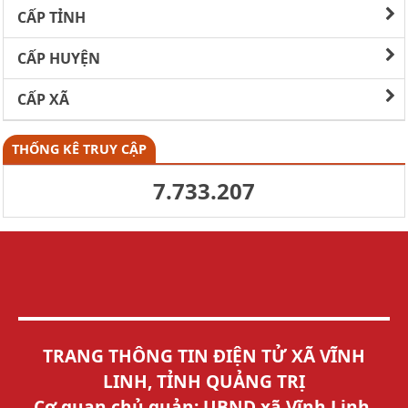
CẤP TỈNH
CẤP HUYỆN
CẤP XÃ
THỐNG KÊ TRUY CẬP
7.733.207
TRANG THÔNG TIN ĐIỆN TỬ XÃ VĨNH
LINH, TỈNH QUẢNG TRỊ
Cơ quan chủ quản: UBND xã Vĩnh Linh