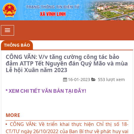
Chi tiết - Xã Vĩnh Linh
THÔNG BÁO
CÔNG VĂN: V/v tăng cường công tác bảo
đảm ATTP Tết Nguyên đán Quý Mão và mùa
Lễ hội Xuân năm 2023
16-01-2023
553 lượt xem
* XEM CHI TIẾT VĂN BẢN TẠI ĐÂY!
MORE
CÔNG VĂN: Về triển khai thực hiện Chỉ thị số 18-
CT/TƯ ngày 26/10/2022 của Ban Bí thư về phát huy vai