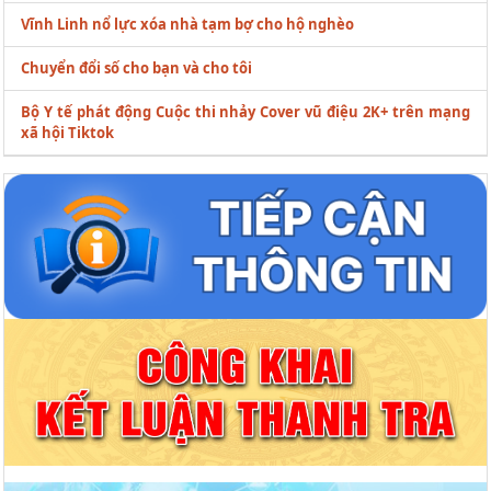
Vĩnh Linh nổ lực xóa nhà tạm bợ cho hộ nghèo
Chuyển đổi số cho bạn và cho tôi
Bộ Y tế phát động Cuộc thi nhảy Cover vũ điệu 2K+ trên mạng
xã hội Tiktok