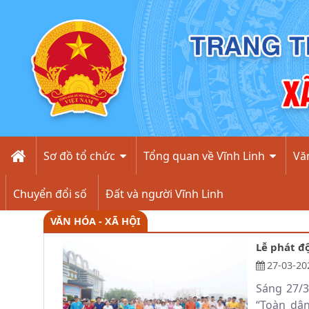
Văn hóa - Xã hội - Xã Vĩnh Linh
Sơ đồ tổ chức
Tổng quan về Vĩnh Linh
Văn
Chuyển đổi số
Đất và người Vĩnh Linh
VĂN HÓA - XÃ HỘI
Lễ phát đ
27-03-20
Sáng 27/3
“Toàn dân