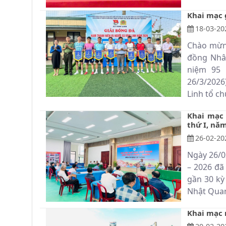
Khai mạc 
18-03-20
Chào mừng
đồng Nhâ
niệm 95 
26/3/2026
Linh tổ ch
Khai mạc 
thứ I, năm
26-02-20
Ngày 26/0
– 2026 đã
gần 30 kỳ
Nhật Quan
Khai mạc 