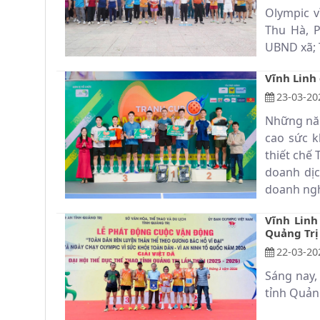
Olympic v
Thu Hà, P
UBND xã; T
Vĩnh Linh
23-03-20
Những năm
cao sức k
thiết chế
doanh dịc
doanh nghi
Vĩnh Linh
Quảng Trị 
22-03-20
Sáng nay,
tỉnh Quảng