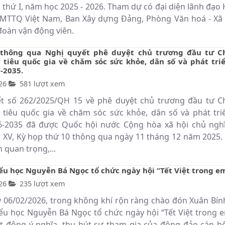
 thứ I, năm học 2025 - 2026. Tham dự có đại diện lãnh đạo
TTQ Việt Nam, Ban Xây dựng Đảng, Phòng Văn hoá - Xã 
đoàn vận động viên.
 thông qua Nghị quyết phê duyệt chủ trương đầu tư 
 tiêu quốc gia về chăm sóc sức khỏe, dân số và phát triể
-2035.
26
581 lượt xem
ết số 262/2025/QH 15 về phê duyệt chủ trương đầu tư 
 tiêu quốc gia về chăm sóc sức khỏe, dân số và phát triể
-2035 đã được Quốc hội nước Cộng hòa xã hội chủ nghĩ
XV, Kỳ họp thứ 10 thông qua ngày 11 tháng 12 năm 2025. 
 quan trọng,...
ểu học Nguyễn Bá Ngọc tổ chức ngày hội “Tết Việt trong e
26
235 lượt xem
 06/02/2026, trong không khí rộn ràng chào đón Xuân Bín
ểu học Nguyễn Bá Ngọc tổ chức ngày hội “Tết Việt trong e
t động ý nghĩa, thu hút sự tham gia của đông đảo cán bộ