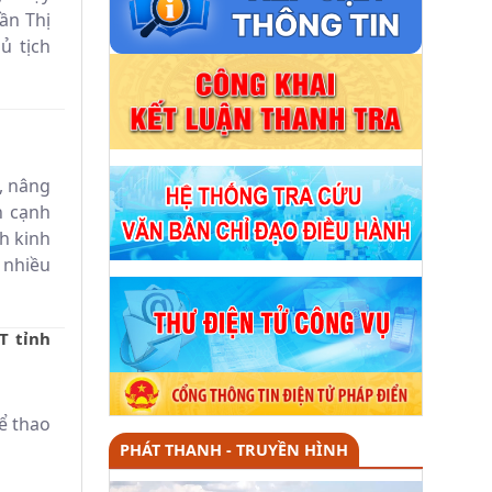
ần Thị
ủ tịch
, nâng
n cạnh
h kinh
 nhiều
T tỉnh
hể thao
PHÁT THANH - TRUYỀN HÌNH