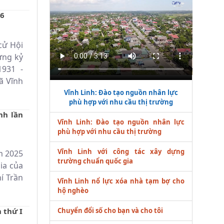
26
cử Hội
ừng kỷ
931 -
ã Vĩnh
Vĩnh Linh: Đào tạo nguồn nhân lực
phù hợp với nhu cầu thị trường
nh lần
Vĩnh Linh: Đào tạo nguồn nhân lực
phù hợp với nhu cầu thị trường
Vĩnh Linh với công tác xây dựng
ăm 2025
trường chuẩn quốc gia
ia của
í Trần
Vĩnh Linh nổ lực xóa nhà tạm bợ cho
hộ nghèo
Chuyển đổi số cho bạn và cho tôi
 thứ I