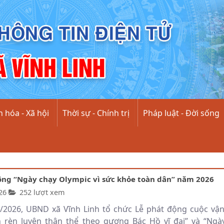
 hóa - Xã hội
Thời sự - Chính trị
Pháp luật - Đời sống
ộng “Ngày chạy Olympic vì sức khỏe toàn dân” năm 2026
26
252 lượt xem
/2026, UBND xã Vĩnh Linh tổ chức Lễ phát động cuộc vậ
 rèn luyện thân thể theo gương Bác Hồ vĩ đại” và “Ngà