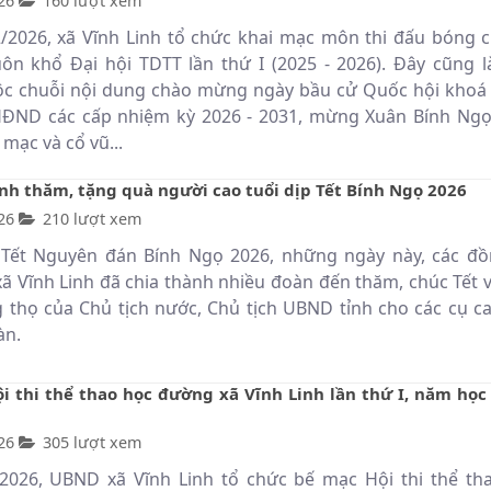
26
160 lượt xem
/2026, xã Vĩnh Linh tổ chức khai mạc môn thi đấu bóng 
ôn khổ Đại hội TDTT lần thứ I (2025 - 2026). Đây cũng l
c chuỗi nội dung chào mừng ngày bầu cử Quốc hội khoá 
HĐND các cấp nhiệm kỳ 2026 - 2031, mừng Xuân Bính Ngọ
 mạc và cổ vũ...
inh thăm, tặng quà người cao tuổi dịp Tết Bính Ngọ 2026
26
210 lượt xem
Tết Nguyên đán Bính Ngọ 2026, những ngày này, các đồ
xã Vĩnh Linh đã chia thành nhiều đoàn đến thăm, chúc Tết v
thọ của Chủ tịch nước, Chủ tịch UBND tỉnh cho các cụ ca
àn.
i thi thể thao học đường xã Vĩnh Linh lần thứ I, năm học 
26
305 lượt xem
2026, UBND xã Vĩnh Linh tổ chức bế mạc Hội thi thể th