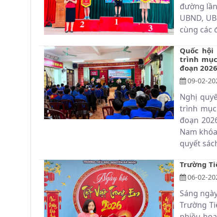
đường lần
UBND, UBM
cùng các 
Quốc hội
trình mục
đoạn 2026
09-02-20
Nghị quy
trình mục
đoạn 2026
Nam khóa 
quyết sách
Trường Ti
06-02-20
Sáng ngày
Trường Ti
nhiều hoạ