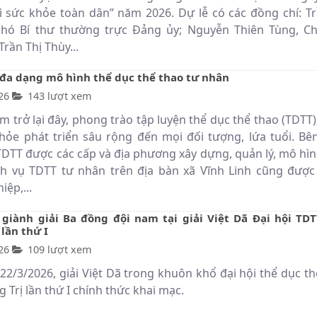
ì sức khỏe toàn dân” năm 2026. Dự lễ có các đồng chí: Tr
hó Bí thư thường trực Đảng ủy; Nguyễn Thiên Tùng, Ch
rần Thị Thùy...
 đa dạng mô hình thể dục thể thao tư nhân
26
143 lượt xem
 trở lại đây, phong trào tập luyện thể dục thể thao (TDTT)
hỏe phát triển sâu rộng đến mọi đối tượng, lứa tuổi. Bê
 TDTT được các cấp và địa phương xây dựng, quản lý, mô hìn
h vụ TDTT tư nhân trên địa bàn xã Vĩnh Linh cũng được
ệp,...
 giành giải Ba đồng đội nam tại giải Việt Dã Đại hội TDT
lần thứ I
26
109 lượt xem
 22/3/2026, giải Việt Dã trong khuôn khổ đại hội thể dục t
 Trị lần thứ I chính thức khai mạc.