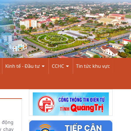
Kinh tế - Đầu tư
CCHC
Tin tức khu vực
n động
y chạy