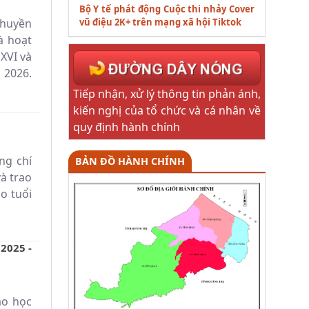
Bộ Y tế phát động Cuộc thi nhảy Cover
vũ điệu 2K+ trên mạng xã hội Tiktok
chuyền
à hoạt
XVI và
 2026.
Tiếp nhận, xử lý thông tin phản ánh,
kiến nghị của tổ chức và cá nhân về
quy định hành chính
ng chí
BẢN ĐỒ HÀNH CHÍNH
à trao
o tuổi
2025 -
ao học