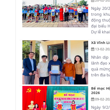
20-02-20
Ngày 20/2
trong khu
động thuộ
đại biểu 
Dự lễ khai
Xã Vĩnh L
13-02-20
Nhân dịp 
lãnh đạo 
quà mừng 
trên địa b
Bế mạc Hộ
2026
09-02-20
Ngày 9/2/