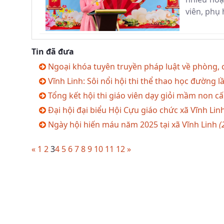
viên, phụ 
Tin đã đưa
Ngoại khóa tuyên truyền pháp luật về phòng, 
Vĩnh Linh: Sôi nổi hội thi thể thao học đường 
Tổng kết hội thi giáo viên dạy giỏi mầm non c
Đại hội đại biểu Hội Cựu giáo chức xã Vĩnh Lin
Ngày hội hiến máu năm 2025 tại xã Vĩnh Linh
(
«
1
2
3
4
5
6
7
8
9
10
11
12
»