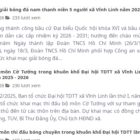
giải bóng đá nam thanh niên 5 người xã Vĩnh Linh năm 20
26
233 lượt xem
 thành công bầu cử Đại biểu Quốc hội khóa XVI và bầu 
n dân các cấp nhiệm kỳ 2026 - 2031; hướng đến chào m
năm Ngày thành lập Đoàn TNCS Hồ Chí Minh (26/3/1
), ngày 18/3, Đoàn TNCS Hồ Chí Minh phối hợp Công an x
ức khai mạc giải bóng đá...
môn Cờ Tướng trong khuôn khổ Đại hội TDTT xã Vĩnh Li
 2025 - 2026
26
230 lượt xem
2/2025, Ban tổ chức Đại hội TDTT xã Vĩnh Linh lần thứ I, n
 tổ chức khai mạc thi đấu bộ môn Cờ Tướng với sự tham g
 thủ đến từ các thôn trên địa bàn. Dự khai mạc có đồng ch
g, TUV, Bí Thư Đảng Ủy, Chủ tịch HĐND xã.
môn thi đấu bóng chuyền trong khuôn khổ Đại hội TDTT lần