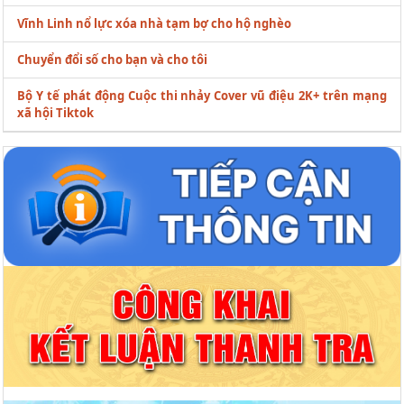
Vĩnh Linh nổ lực xóa nhà tạm bợ cho hộ nghèo
Chuyển đổi số cho bạn và cho tôi
Bộ Y tế phát động Cuộc thi nhảy Cover vũ điệu 2K+ trên mạng
xã hội Tiktok