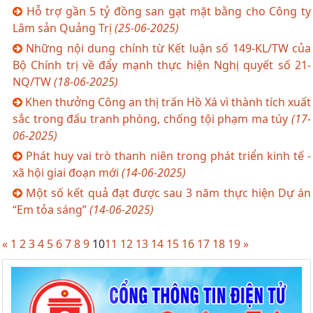
Hỗ trợ gần 5 tỷ đồng san gạt mặt bằng cho Công ty
Lâm sản Quảng Trị
(25-06-2025)
Những nội dung chính từ Kết luận số 149-KL/TW của
Bộ Chính trị về đẩy mạnh thực hiện Nghị quyết số 21-
NQ/TW
(18-06-2025)
Khen thưởng Công an thị trấn Hồ Xá vì thành tích xuất
sắc trong đấu tranh phòng, chống tội phạm ma túy
(17-
06-2025)
Phát huy vai trò thanh niên trong phát triển kinh tế -
xã hội giai đoạn mới
(14-06-2025)
Một số kết quả đạt được sau 3 năm thực hiện Dự án
“Em tỏa sáng”
(14-06-2025)
«
1
2
3
4
5
6
7
8
9
10
11
12
13
14
15
16
17
18
19
»