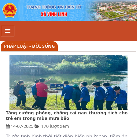
Pháp luật - Đời sống - Xã Vĩnh Linh
PHÁP LUẬT - ĐỜI SỐNG
Tăng cường phòng, chống tai nạn thương tích cho
trẻ em trong mùa mưa bão
14-07-2025
170 lượt xem
Trước tình hình thời tiết diễn biến phức tạp, tiềm ẩn