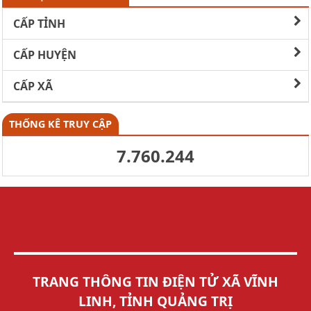
CẤP TỈNH
CẤP HUYỆN
CẤP XÃ
THỐNG KÊ TRUY CẬP
7.760.244
TRANG THÔNG TIN ĐIỆN TỬ XÃ VĨNH
LINH, TỈNH QUẢNG TRỊ