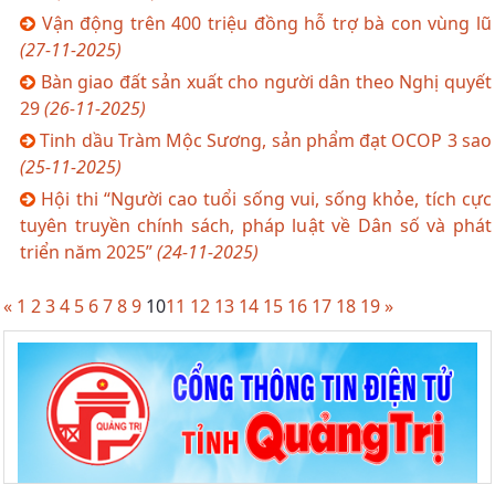
Vận động trên 400 triệu đồng hỗ trợ bà con vùng lũ
(27-11-2025)
Bàn giao đất sản xuất cho người dân theo Nghị quyết
29
(26-11-2025)
Tinh dầu Tràm Mộc Sương, sản phẩm đạt OCOP 3 sao
(25-11-2025)
Hội thi “Người cao tuổi sống vui, sống khỏe, tích cực
tuyên truyền chính sách, pháp luật về Dân số và phát
triển năm 2025”
(24-11-2025)
«
1
2
3
4
5
6
7
8
9
10
11
12
13
14
15
16
17
18
19
»